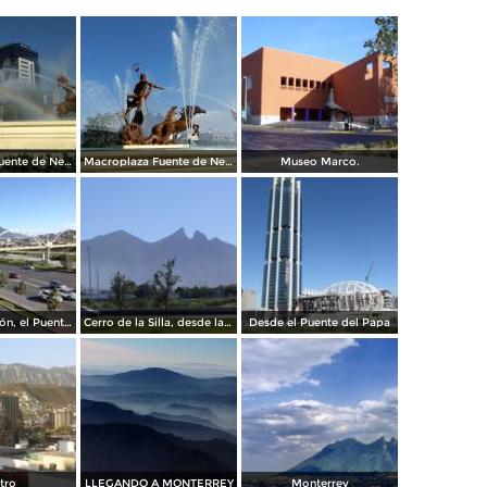
Macroplaza Fuente de Neptuno
Macroplaza Fuente de Neptuno
Museo Marco.
Av. Constitución, el Puente del Papa y el cerro de La Silla. Diciembre/2016
Cerro de la Silla, desde la Clínica IMSS 23 Ginecología
Desde el Puente del Papa
tro
LLEGANDO A MONTERREY
Monterrey