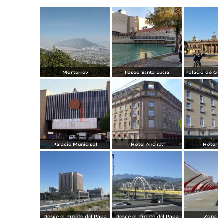
Monterrey
Paseo Santa Lucía
Palacio Municipal
Hotel Ancira.
Hotel 
Desde el Puente del Papa
Desde el Puente del Papa
Zona 