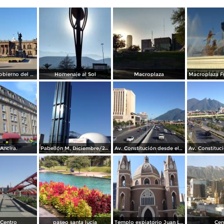
Palacio de Gobierno del Estado
Homenaje al Sol
Macroplaza
Ancira.
Pabellón M. Diciembre/2016
Av. Constitución desde el Pabellon M. Diciembre/2016
Centro
paseo santa lucia
Templo expiatorio Juan Luis Gonzaga
Cen