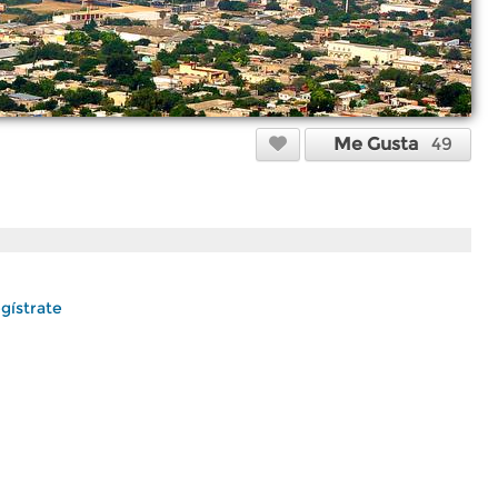
Me Gusta
49
gístrate