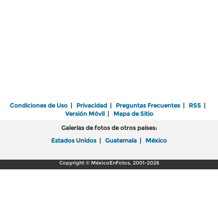
Condiciones de Uso
|
Privacidad
|
Preguntas Frecuentes
|
RSS
|
Versión Móvil
|
Mapa de Sitio
Galerías de fotos de otros países:
Estados Unidos
|
Guatemala
|
México
Copyright © MéxicoEnFotos, 2001-2026