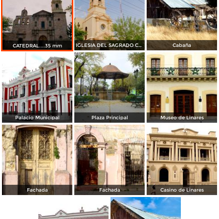
IGLESIA DEL SAGRADO CORAZON
Cabaña
CATEDRAL....35 mm
Palacio Municipal
Plaza Principal
Museo de Linares
Fachada
Fachada
Casino de Linares