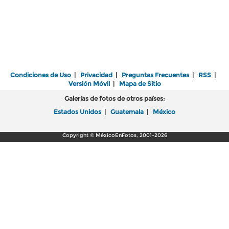
Condiciones de Uso
|
Privacidad
|
Preguntas Frecuentes
|
RSS
|
Versión Móvil
|
Mapa de Sitio
Galerías de fotos de otros países:
Estados Unidos
|
Guatemala
|
México
Copyright © MéxicoEnFotos, 2001-2026