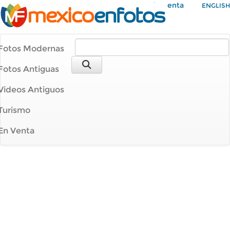
Mi Cuenta
ENGLISH
Fotos Modernas
Fotos Antiguas
Videos Antiguos
Turismo
En Venta