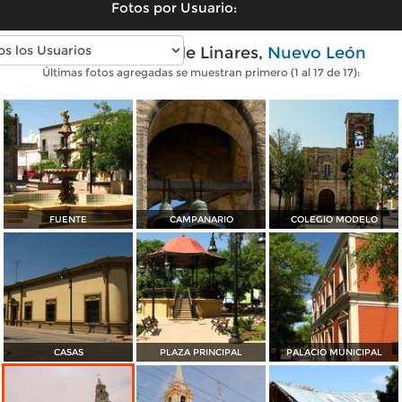
Fotos por Usuario:
Fotos modernas de Linares,
Nuevo León
Últimas fotos agregadas se muestran primero (1 al 17 de 17):
FUENTE
CAMPANARIO
COLEGIO MODELO
CASAS
PLAZA PRINCIPAL
PALACIO MUNICIPAL