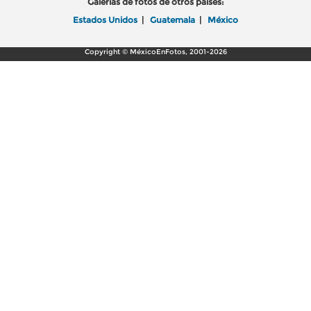
Galerías de fotos de otros países:
Estados Unidos
|
Guatemala
|
México
Copyright © MéxicoEnFotos, 2001-2026