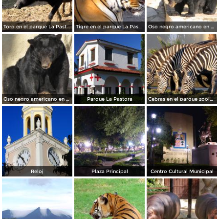
Toro en el parque La Pastora
Tigre en el parque La Pastora
Oso negro americano en el parque La Pastora
Oso negro americano en el parque La Pastora
Parque La Pastora
Cebras en el parque zoológico La Pastora
Reloj
Plaza Principal
Centro Cultural Municipal