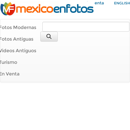
Mi Cuenta
ENGLISH
Fotos Modernas
Fotos Antiguas
Videos Antiguos
Turismo
En Venta