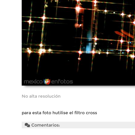
No alta resolución
para esta foto hutilise el filtro cross
Comentarios: