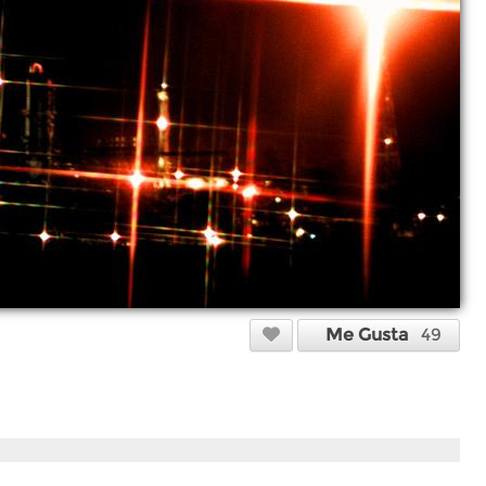
Me Gusta
49