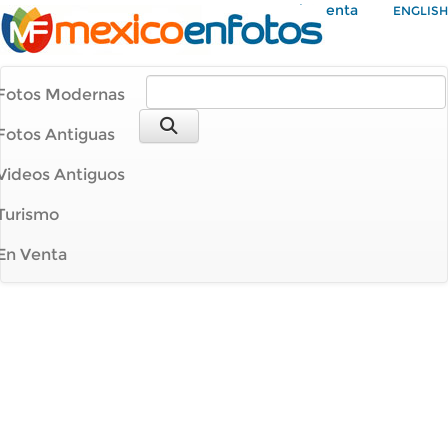
Mi Cuenta
ENGLISH
Fotos Modernas
Fotos Antiguas
Videos Antiguos
Turismo
En Venta