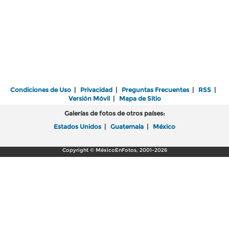
Condiciones de Uso
|
Privacidad
|
Preguntas Frecuentes
|
RSS
|
Versión Móvil
|
Mapa de Sitio
Galerías de fotos de otros países:
Estados Unidos
|
Guatemala
|
México
Copyright © MéxicoEnFotos, 2001-2026