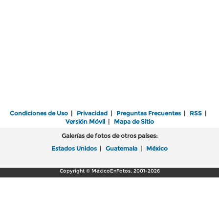
Condiciones de Uso
|
Privacidad
|
Preguntas Frecuentes
|
RSS
|
Versión Móvil
|
Mapa de Sitio
Galerías de fotos de otros países:
Estados Unidos
|
Guatemala
|
México
Copyright © MéxicoEnFotos, 2001-2026