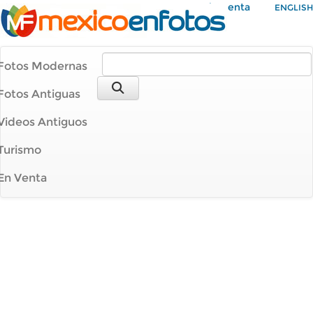
Mi Cuenta
ENGLISH
Fotos Modernas
Fotos Antiguas
Videos Antiguos
Turismo
En Venta