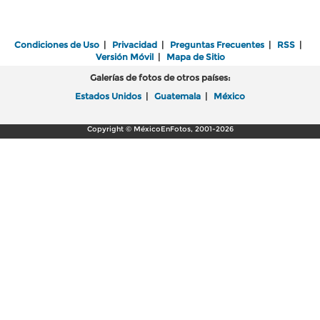
Condiciones de Uso
|
Privacidad
|
Preguntas Frecuentes
|
RSS
|
Versión Móvil
|
Mapa de Sitio
Galerías de fotos de otros países:
Estados Unidos
|
Guatemala
|
México
Copyright © MéxicoEnFotos, 2001-2026