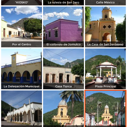
"KIOSKO"
La iglesia de San Jero
Calle México
Por el Centro
El colorido de Jomulco
La Casa de San Jerónimo
La Delegación Municipal
Casa Tìpica
Plaza Principal