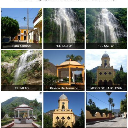
Para caminar
"EL SALTO"
"EL SALTO"
EL SALTO
Kiosco de Jomulco
ATRIO DE LA IGLESIA