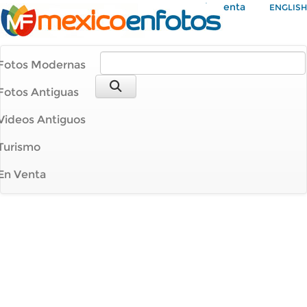
Mi Cuenta
ENGLISH
Fotos Modernas
Fotos Antiguas
Videos Antiguos
Turismo
En Venta