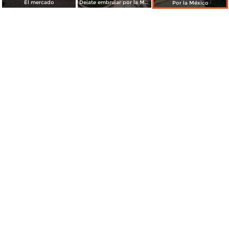
El mercado
Dejate embrujar por la Magia de Jomulco
Por la México