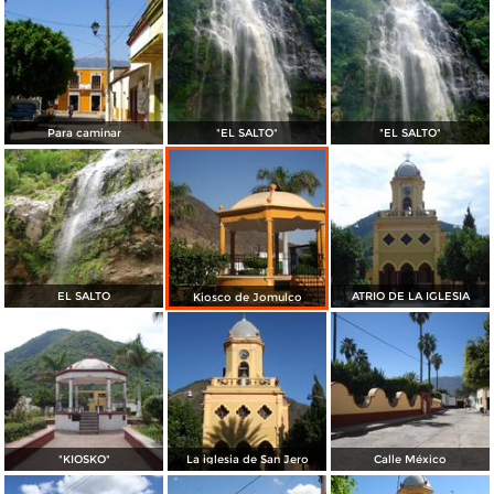
Para caminar
"EL SALTO"
"EL SALTO"
EL SALTO
ATRIO DE LA IGLESIA
Kiosco de Jomulco
"KIOSKO"
La iglesia de San Jero
Calle México