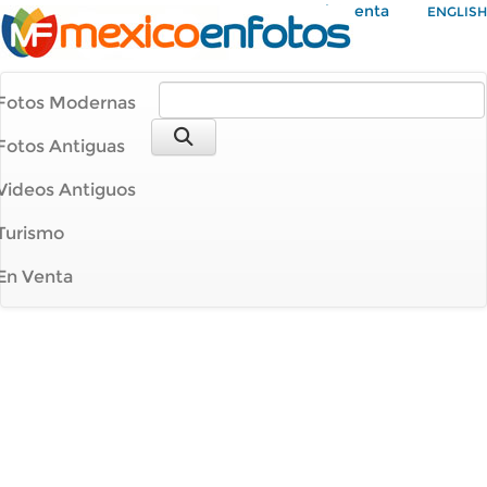
Mi Cuenta
ENGLISH
Fotos Modernas
Fotos Antiguas
Videos Antiguos
Turismo
En Venta