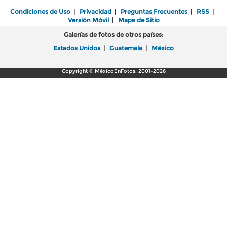
Condiciones de Uso
|
Privacidad
|
Preguntas Frecuentes
|
RSS
|
Versión Móvil
|
Mapa de Sitio
Galerías de fotos de otros países:
Estados Unidos
|
Guatemala
|
México
Copyright © MéxicoEnFotos, 2001-2026