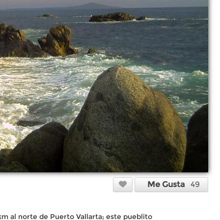
Me Gusta
49
m al norte de Puerto Vallarta; este pueblito