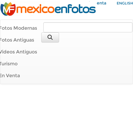
Mi Cuenta
ENGLISH
Fotos Modernas
Fotos Antiguas
Videos Antiguos
Turismo
En Venta