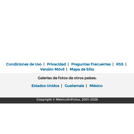
Condiciones de Uso
|
Privacidad
|
Preguntas Frecuentes
|
RSS
|
Versión Móvil
|
Mapa de Sitio
Galerías de fotos de otros países:
Estados Unidos
|
Guatemala
|
México
Copyright © MéxicoEnFotos, 2001-2026