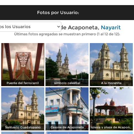
Fotos por Usuario:
Fotos modernas de Acaponeta,
Nayarit
Últimas fotos agregadas se muestran primero (1 al 12 de 12):
Puente del ferrocarril
símbolo celestial
A la morenita
Santuario Guadalupano
Casona de Acaponeta
Iglesia y plaza de Acaponeta