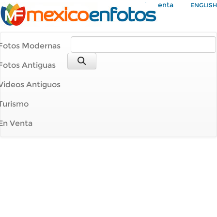
Mi Cuenta
ENGLISH
Fotos Modernas
Fotos Antiguas
Videos Antiguos
Turismo
En Venta