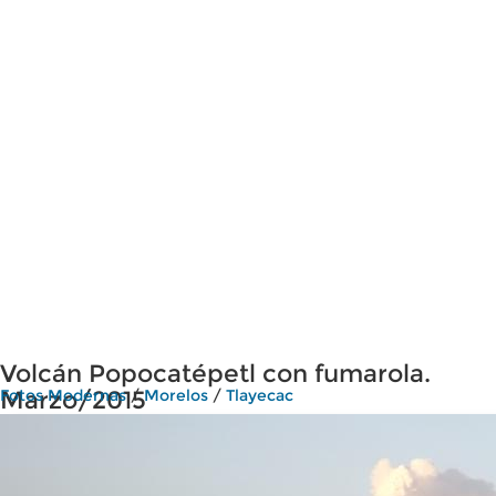
Volcán Popocatépetl con fumarola.
Marzo/2015
Fotos Modernas
/
Morelos
/
Tlayecac