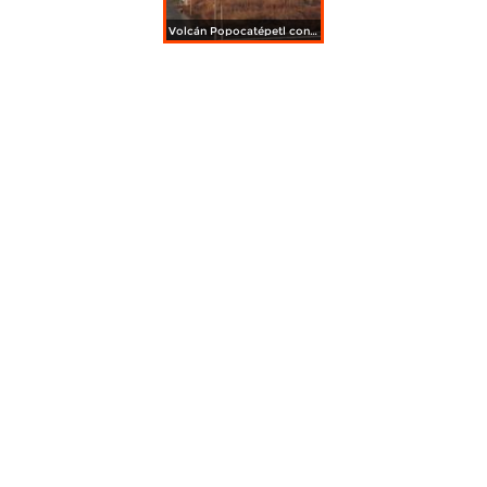
Volcán Popocatépetl con fumarola. Marzo/2015