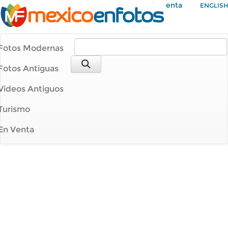
Mi Cuenta
ENGLISH
Fotos Modernas
Fotos Antiguas
Videos Antiguos
Turismo
En Venta