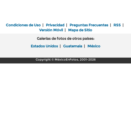
Condiciones de Uso
|
Privacidad
|
Preguntas Frecuentes
|
RSS
|
Versión Móvil
|
Mapa de Sitio
Galerías de fotos de otros países:
Estados Unidos
|
Guatemala
|
México
Copyright © MéxicoEnFotos, 2001-2026