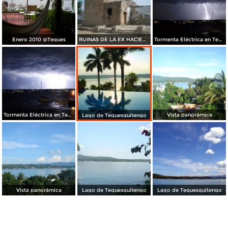
Enero 2010 @Teques
RUINAS DE LA EX HACIENDA LAS BOVEDAS
Tormenta Eléctrica en Tequesquitengo
Tormenta Eléctrica en Tequesquitengo
Vista panorámica
Lago de Tequesquitengo
Vista panorámica
Lago de Tequesquitengo
Lago de Tequesquitengo