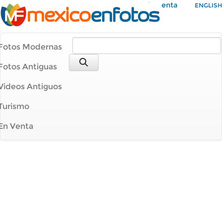
Mi Cuenta
ENGLISH
Fotos Modernas
Fotos Antiguas
Videos Antiguos
Turismo
En Venta