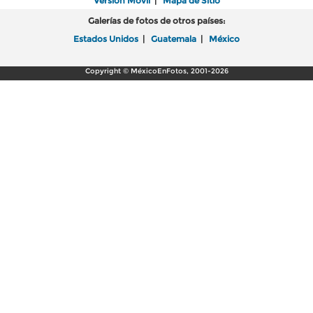
Versión Móvil
|
Mapa de Sitio
Galerías de fotos de otros países:
Estados Unidos
|
Guatemala
|
México
Copyright © MéxicoEnFotos, 2001-2026