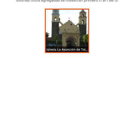
Últimas fotos agregadas se muestran primero (1 al 1 de 1):
Iglesia La Asunción de Tejalpa