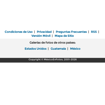
Condiciones de Uso
|
Privacidad
|
Preguntas Frecuentes
|
RSS
|
Versión Móvil
|
Mapa de Sitio
Galerías de fotos de otros países:
Estados Unidos
|
Guatemala
|
México
Copyright © MéxicoEnFotos, 2001-2026