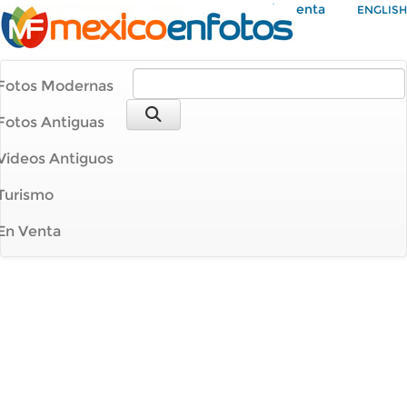
Mi Cuenta
ENGLISH
Fotos Modernas
Fotos Antiguas
Videos Antiguos
Turismo
En Venta