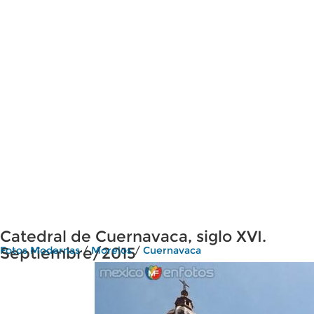
Catedral de Cuernavaca, siglo XVI.
Septiembre/2015
Fotos Modernas
/
Morelos
/
Cuernavaca