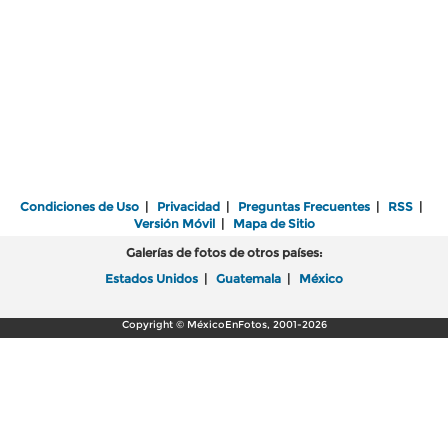
Condiciones de Uso
|
Privacidad
|
Preguntas Frecuentes
|
RSS
|
Versión Móvil
|
Mapa de Sitio
Galerías de fotos de otros países:
Estados Unidos
|
Guatemala
|
México
Copyright © MéxicoEnFotos, 2001-2026