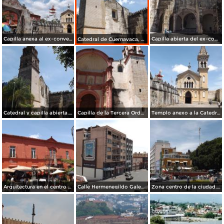
Capilla anexa al ex-convento de Cuernavaca. Septiembre/2015
Capilla abierta del ex-convento del siglo XVI. Septiembre/2015
Catedral de Cuernavaca, siglo XVI. Septiembre/2015
Catedral y capilla abierta. Septiembre/2015
Capilla de la Tercera Orden. Septiembre/2015
Templo anexo a la Catedral de Cuernavaca. Septiembre/2015
Arquitectura en el centro histórico. Septiembre/2015
Calle Hermenegildo Galeana, zona centro. Septiembre/2015
Zona centro de la ciudad. Septiembre/2015