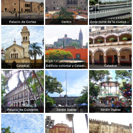
Palacio de Cortez
Centro
Zona norte de la ciudad de Cuernavaca desde la autopista a México. 2006
Catedral
Edificio colonial y Catedral de Cuernavaca
Catedral
Palacio de Gobierno
Jardín Juárez
Jardín Juárez