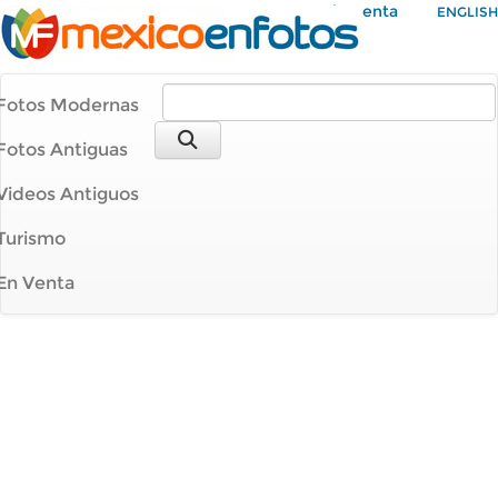
Mi Cuenta
ENGLISH
Fotos Modernas
Fotos Antiguas
Videos Antiguos
Turismo
En Venta