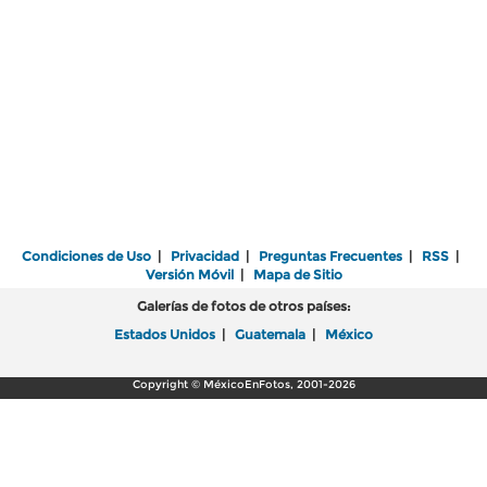
Condiciones de Uso
|
Privacidad
|
Preguntas Frecuentes
|
RSS
|
Versión Móvil
|
Mapa de Sitio
Galerías de fotos de otros países:
Estados Unidos
|
Guatemala
|
México
Copyright © MéxicoEnFotos, 2001-2026