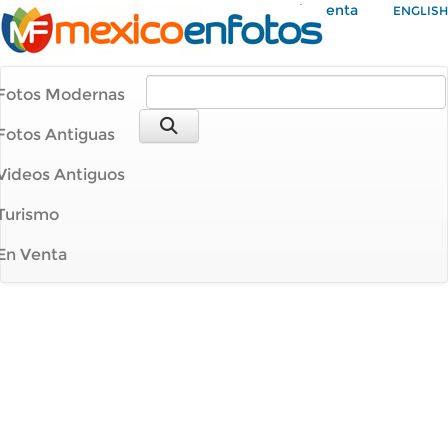
Mi Cuenta
ENGLISH
Fotos Modernas
Fotos Antiguas
Videos Antiguos
Turismo
En Venta