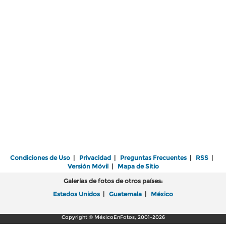
Condiciones de Uso
|
Privacidad
|
Preguntas Frecuentes
|
RSS
|
Versión Móvil
|
Mapa de Sitio
Galerías de fotos de otros países:
Estados Unidos
|
Guatemala
|
México
Copyright © MéxicoEnFotos, 2001-2026