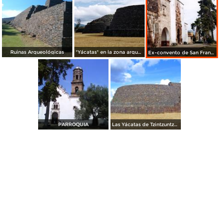
Ruinas Arqueológicas
"Yácatas" en la zona arqueológica de Tzintzuntzan, Michoacán
Ex-convento de San Francisco con su capilla abierta, siglo XVI. Tzintzuntzan, Michoacán
PARROQUIA
Las Yácatas de Tzintzuntzan