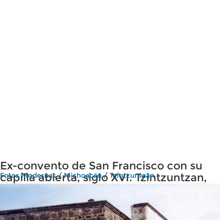
Ex-convento de San Francisco con su
capilla abierta, siglo XVI. Tzintzuntzan,
Fotos Modernas
/
Michoacán
/
Tzintzuntzan
Michoacán