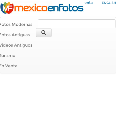
Mi Cuenta
ENGLISH
Fotos Modernas
Fotos Antiguas
Videos Antiguos
Turismo
En Venta