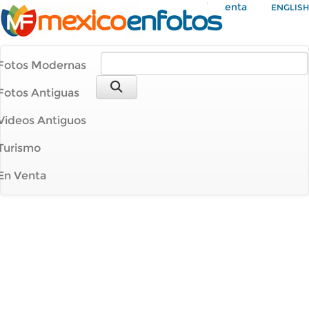
Mi Cuenta
ENGLISH
Fotos Modernas
Fotos Antiguas
Videos Antiguos
Turismo
En Venta