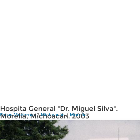
Hospita General "Dr. Miguel Silva".
Morelia, Michoacán. 2003
Fotos Modernas
/
Michoacán
/
Morelia