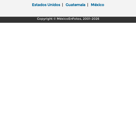
Estados Unidos
|
Guatemala
|
México
Copyright © MéxicoEnFotos, 2001-2026