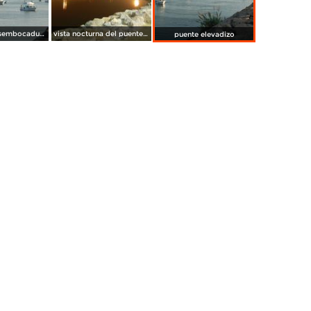
vista de la desembocadura del puerto indutrial
vista nocturna del puente elevadizo
puente elevadizo