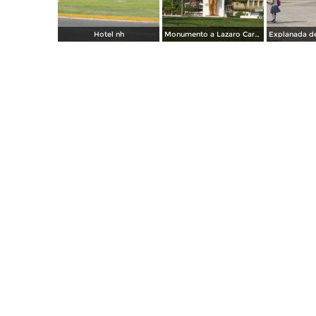
Hotel nh
Monumento a Lazaro Cardenas (Palacio Mpal.)