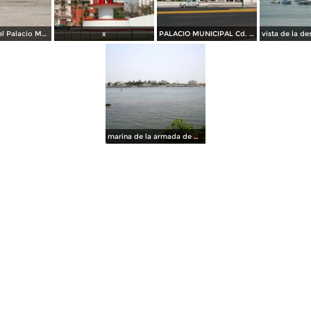
Explanada del Palacio Municipal
x
PALACIO MUNICIPAL Cd. L. Cardenas
marina de la armada de Mexico en Lazaro Cardenas