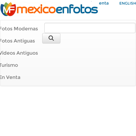
Mi Cuenta
ENGLISH
Fotos Modernas
Fotos Antiguas
Videos Antiguos
Turismo
En Venta