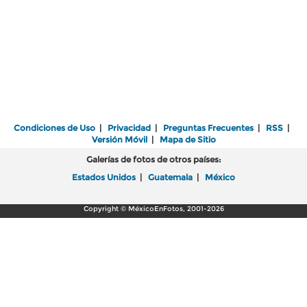
Condiciones de Uso
|
Privacidad
|
Preguntas Frecuentes
|
RSS
|
Versión Móvil
|
Mapa de Sitio
Galerías de fotos de otros países:
Estados Unidos
|
Guatemala
|
México
Copyright © MéxicoEnFotos, 2001-2026