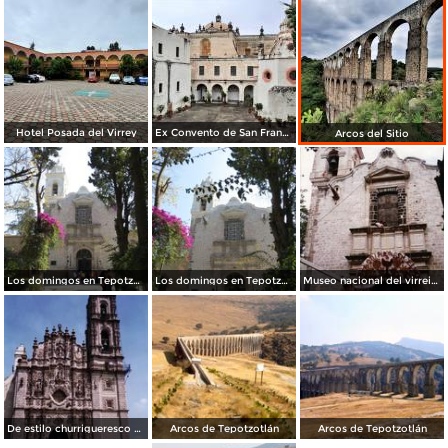
Hotel Posada del Virrey
Ex Convento de San Francisco Javier
Arcos del Sitio
Los domingos en Tepotzotlán. Dic. 2012
Los domingos en Tepotzotlán. Dic. 2012
Museo nacional del virreinato. Tepotzotlán. 2001
De estilo churrigueresco el templo de San Francisco Javier, siglo XVII. Tepotzotlán, Edo. de México
Arcos de Tepotzotlán
Arcos de Tepotzotlán