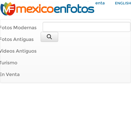
Mi Cuenta
ENGLISH
Fotos Modernas
Fotos Antiguas
Videos Antiguos
Turismo
En Venta