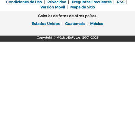
Condiciones de Uso
|
Privacidad
|
Preguntas Frecuentes
|
RSS
|
Versión Móvil
|
Mapa de Sitio
Galerías de fotos de otros países:
Estados Unidos
|
Guatemala
|
México
Copyright © MéxicoEnFotos, 2001-2026