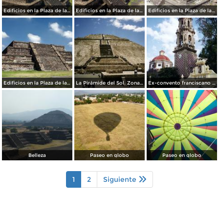
Edificios en la Plaza de la Luna
Edificios en la Plaza de la Luna
Edificios en la Plaza de la Luna
Edificios en la Plaza de la Luna
La Pirámide del Sol. Zona arqueológica de Teotihuacán. 1994
Ex-convento franciscano de San Juán, siglo XVI. Teotihuacán, Edo. de México
Belleza
Paseo en globo
Paseo en globo
1
2
Siguiente