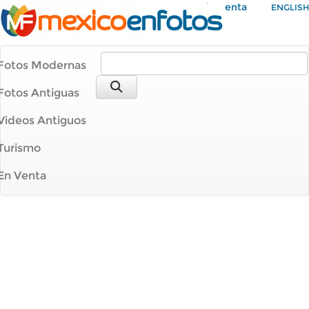
Mi Cuenta
ENGLISH
Fotos Modernas
Fotos Antiguas
Videos Antiguos
Turismo
En Venta