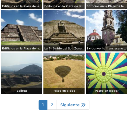
Edificios en la Plaza de la Luna
Edificios en la Plaza de la Luna
Edificios en la Plaza de la Luna
Edificios en la Plaza de la Luna
La Pirámide del Sol. Zona arqueológica de Teotihuacán. 1994
Ex-convento franciscano de San Juán, siglo XVI. Teotihuacán, Edo. de México
Belleza
Paseo en globo
Paseo en globo
1
2
Siguiente