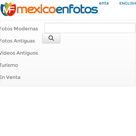
Mi Cuenta
ENGLISH
Fotos Modernas
Fotos Antiguas
Videos Antiguos
Turismo
En Venta