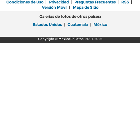
Condiciones de Uso
|
Privacidad
|
Preguntas Frecuentes
|
RSS
|
Versión Móvil
|
Mapa de Sitio
Galerías de fotos de otros países:
Estados Unidos
|
Guatemala
|
México
Copyright © MéxicoEnFotos, 2001-2026