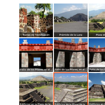
Ruinas de Teotihuacán
Prámide de la Luna
Plaza d
Patio de los Pilares, en el Palacio de Quetzalpapálotl
Patio de los Pilares, en el Palacio de Quetzalpapálotl
Edificios en la Plaza de la Luna
Edificios en la Plaza de la Luna