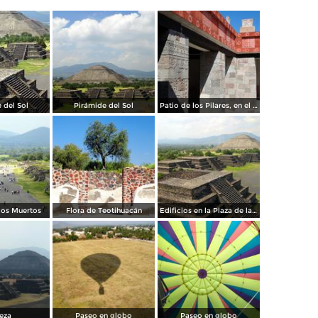
 del Sol
Pirámide del Sol
Patio de los Pilares, en el Palacio de Quetzalpapálotl
 los Muertos
Flora de Teotihuacán
Edificios en la Plaza de la Luna
leza
Paseo en globo
Paseo en globo