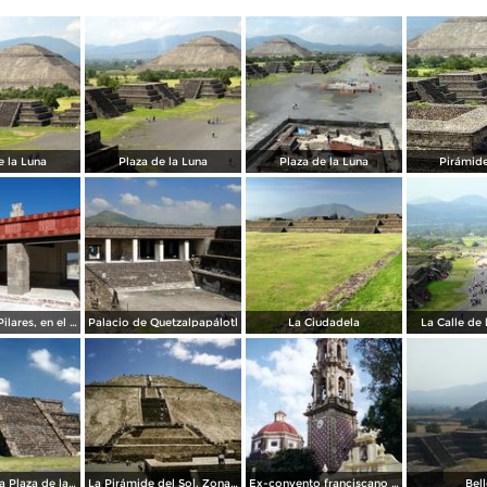
e la Luna
Plaza de la Luna
Plaza de la Luna
Pirámide
Patio de los Pilares, en el Palacio de Quetzalpapálotl
Palacio de Quetzalpapálotl
La Ciudadela
La Calle de
Edificios en la Plaza de la Luna
La Pirámide del Sol. Zona arqueológica de Teotihuacán. 1994
Ex-convento franciscano de San Juán, siglo XVI. Teotihuacán, Edo. de México
Bel