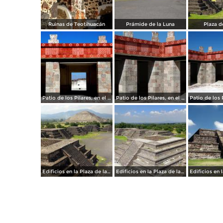
Ruinas de Teotihuacán
Prámide de la Luna
Plaza d
Patio de los Pilares, en el Palacio de Quetzalpapálotl
Patio de los Pilares, en el Palacio de Quetzalpapálotl
Edificios en la Plaza de la Luna
Edificios en la Plaza de la Luna