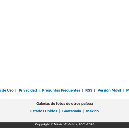
s de Uso
|
Privacidad
|
Preguntas Frecuentes
|
RSS
|
Versión Móvil
|
M
Galerías de fotos de otros países:
Estados Unidos
|
Guatemala
|
México
Copyright © MéxicoEnFotos, 2001-2026