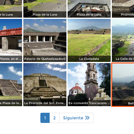
e la Luna
Plaza de la Luna
Plaza de la Luna
Pirámide
Patio de los Pilares, en el Palacio de Quetzalpapálotl
Palacio de Quetzalpapálotl
La Ciudadela
La Calle de
Edificios en la Plaza de la Luna
La Pirámide del Sol. Zona arqueológica de Teotihuacán. 1994
Ex-convento franciscano de San Juán, siglo XVI. Teotihuacán, Edo. de México
Bel
1
2
Siguiente