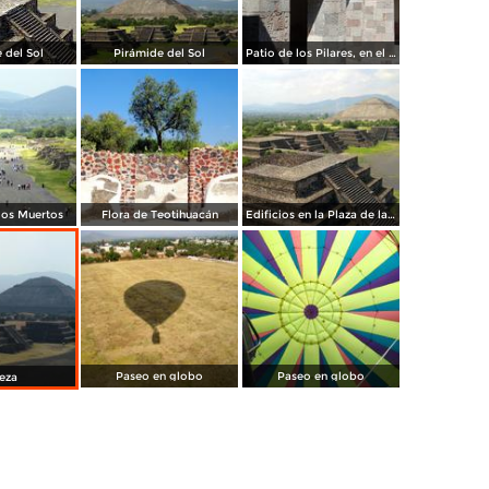
 del Sol
Pirámide del Sol
Patio de los Pilares, en el Palacio de Quetzalpapálotl
 los Muertos
Flora de Teotihuacán
Edificios en la Plaza de la Luna
Paseo en globo
Paseo en globo
leza