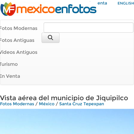
Mi Cuenta
ENGLISH
Fotos Modernas
Fotos Antiguas
Videos Antiguos
Turismo
En Venta
Vista aérea del municipio de Jiquipilco
Fotos Modernas
/
México
/
Santa Cruz Tepexpan