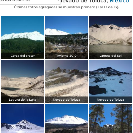
Fotos modernas de Nevado de Toluca,
México
Últimas fotos agregadas se muestran primero (1 al 13 de 13):
Cerca del cráter
Invierno 2010
Laguna del Sol
Laguna de la Luna
Nevado de Toluca
Nevado de Toluca