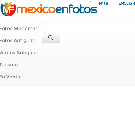
Mi Cuenta
ENGLISH
Fotos Modernas
Fotos Antiguas
Videos Antiguos
Turismo
En Venta