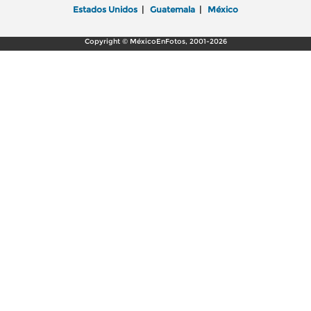
Estados Unidos
|
Guatemala
|
México
Copyright © MéxicoEnFotos, 2001-2026