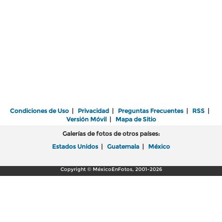
Condiciones de Uso
|
Privacidad
|
Preguntas Frecuentes
|
RSS
|
Versión Móvil
|
Mapa de Sitio
Galerías de fotos de otros países:
Estados Unidos
|
Guatemala
|
México
Copyright © MéxicoEnFotos, 2001-2026