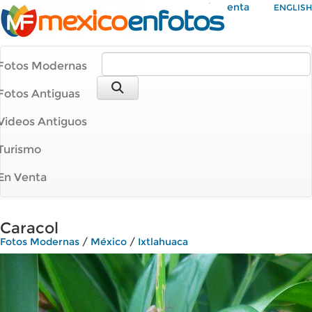
Mi Cuenta
ENGLISH
Fotos Modernas
Fotos Antiguas
Videos Antiguos
Turismo
En Venta
Caracol
Fotos Modernas
/
México
/
Ixtlahuaca