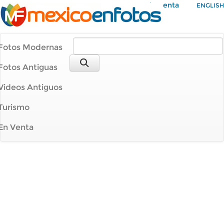
Mi Cuenta
ENGLISH
Fotos Modernas
Fotos Antiguas
Videos Antiguos
Turismo
En Venta