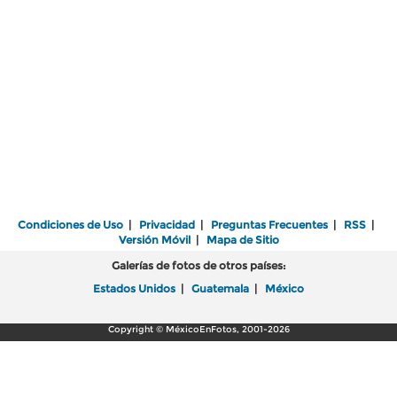
Condiciones de Uso
|
Privacidad
|
Preguntas Frecuentes
|
RSS
|
Versión Móvil
|
Mapa de Sitio
Galerías de fotos de otros países:
Estados Unidos
|
Guatemala
|
México
Copyright © MéxicoEnFotos, 2001-2026