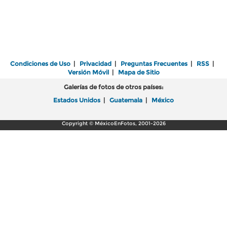
Condiciones de Uso
|
Privacidad
|
Preguntas Frecuentes
|
RSS
|
Versión Móvil
|
Mapa de Sitio
Galerías de fotos de otros países:
Estados Unidos
|
Guatemala
|
México
Copyright © MéxicoEnFotos, 2001-2026