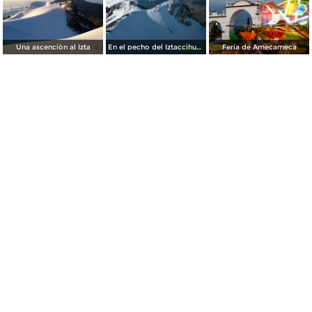
Una ascenciòn al Izta
En el pecho del Iztaccìhuatl
Feria de Amecameca