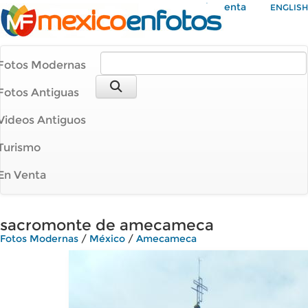
Mi Cuenta
ENGLISH
Fotos Modernas
Fotos Antiguas
Videos Antiguos
Turismo
En Venta
sacromonte de amecameca
Fotos Modernas
/
México
/
Amecameca