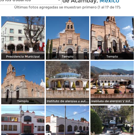
Fotos modernas de Acambay,
México
Últimas fotos agregadas se muestran primero (1 al 17 de 17):
Presidencia Municipal
Templo
Templo
Templo
Instituto de alergias y autoinmunidad Dr Maximiliano R. C
Instituto de alergias y autoinmunidad Dr Maximiliano R. C