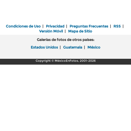
Condiciones de Uso
|
Privacidad
|
Preguntas Frecuentes
|
RSS
|
Versión Móvil
|
Mapa de Sitio
Galerías de fotos de otros países:
Estados Unidos
|
Guatemala
|
México
Copyright © MéxicoEnFotos, 2001-2026