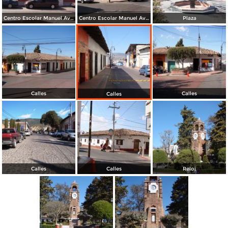
Centro Escolar Manuel Ávila Camacho
Centro Escolar Manuel Ávila Camacho
Plaza
Calles
Calles
Calles
Calles
Calles
Reloj