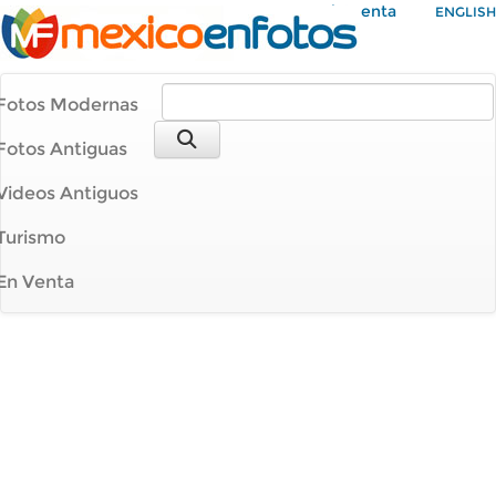
Mi Cuenta
ENGLISH
Fotos Modernas
Fotos Antiguas
Videos Antiguos
Turismo
En Venta