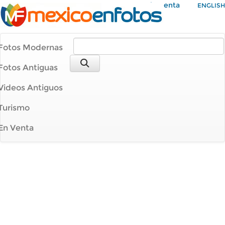
Mi Cuenta
ENGLISH
Fotos Modernas
Fotos Antiguas
Videos Antiguos
Turismo
En Venta