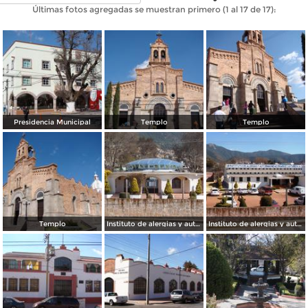
Últimas fotos agregadas se muestran primero (1 al 17 de 17):
Presidencia Municipal
Templo
Templo
Templo
Instituto de alergias y autoinmunidad Dr Maximiliano R. C
Instituto de alergias y autoinmunidad Dr Maximiliano R. C