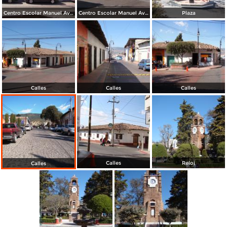
Centro Escolar Manuel Ávila Camacho
Centro Escolar Manuel Ávila Camacho
Plaza
Calles
Calles
Calles
Calles
Reloj
Calles