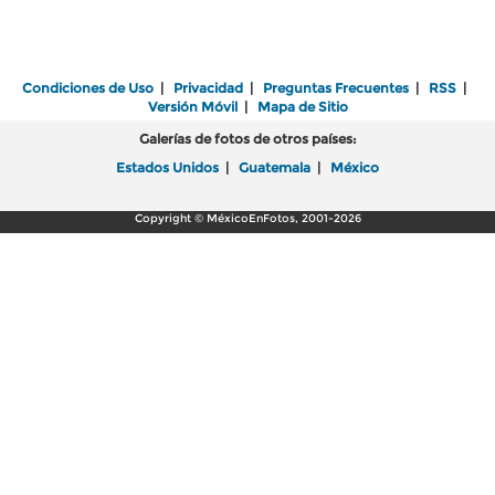
Condiciones de Uso
|
Privacidad
|
Preguntas Frecuentes
|
RSS
|
Versión Móvil
|
Mapa de Sitio
Galerías de fotos de otros países:
Estados Unidos
|
Guatemala
|
México
Copyright © MéxicoEnFotos, 2001-2026