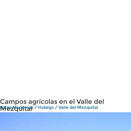
Campos agrícolas en el Valle del
Mezquital
Fotos Modernas
/
Hidalgo
/
Valle del Mezquital