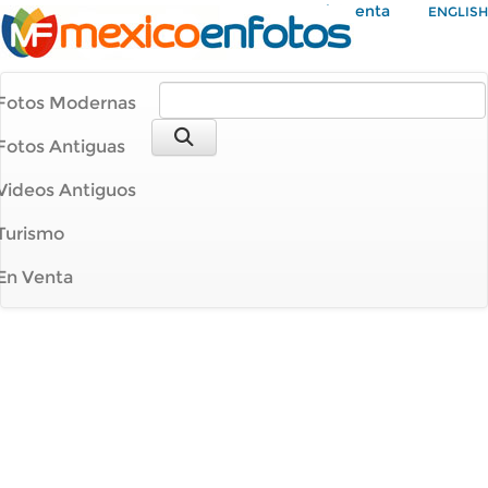
Mi Cuenta
ENGLISH
Fotos Modernas
Fotos Antiguas
Videos Antiguos
Turismo
En Venta