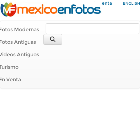
Mi Cuenta
ENGLISH
Fotos Modernas
Fotos Antiguas
Videos Antiguos
Turismo
En Venta