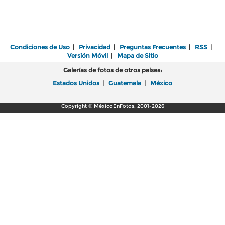
Condiciones de Uso
|
Privacidad
|
Preguntas Frecuentes
|
RSS
|
Versión Móvil
|
Mapa de Sitio
Galerías de fotos de otros países:
Estados Unidos
|
Guatemala
|
México
Copyright © MéxicoEnFotos, 2001-2026