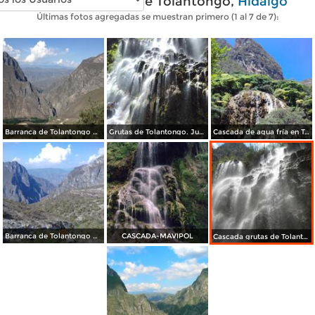
Fotos modernas de Tolantongo,
Hidalgo
Últimas fotos agregadas se muestran primero (1 al 7 de 7):
Barranca de Tolantongo desde el mirador. Junio/2017
Grutas de Tolantongo. Junio/2017
Cascada de agua fría en Tolantongo. Junio/2017
Barranca de Tolantongo desde el mirador. Junio/2017
CASCADA-MAVIPOL
Cascada grutas de Tolantongo