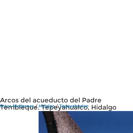
Arcos del acueducto del Padre
Tembleque. Tepeyahualco, Hidalgo
Fotos Modernas
/
Hidalgo
/
Tepeyahualco