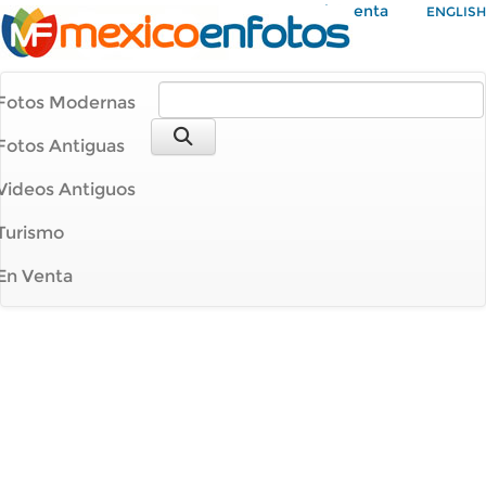
Mi Cuenta
ENGLISH
Fotos Modernas
Fotos Antiguas
Videos Antiguos
Turismo
En Venta