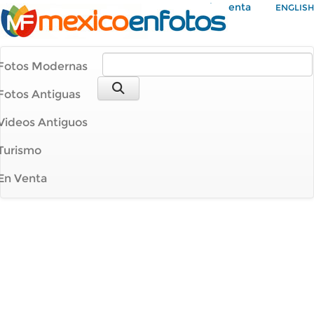
Mi Cuenta
ENGLISH
Fotos Modernas
Fotos Antiguas
Videos Antiguos
Turismo
En Venta