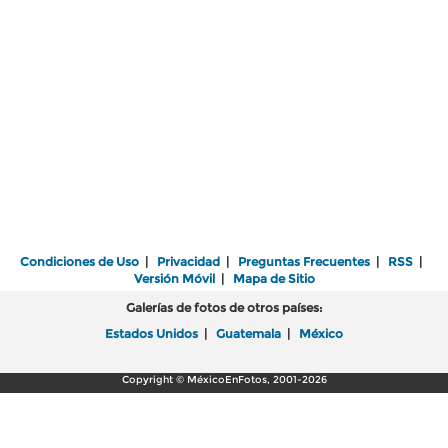
Condiciones de Uso
|
Privacidad
|
Preguntas Frecuentes
|
RSS
|
Versión Móvil
|
Mapa de Sitio
Galerías de fotos de otros países:
Estados Unidos
|
Guatemala
|
México
Copyright © MéxicoEnFotos, 2001-2026