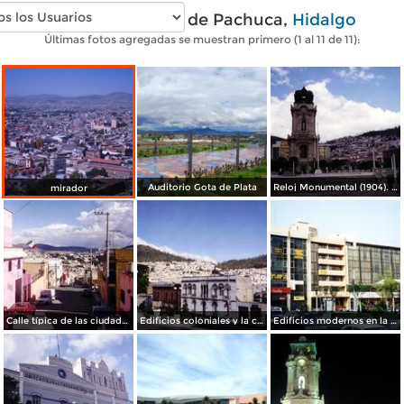
Fotos modernas de Pachuca,
Hidalgo
Últimas fotos agregadas se muestran primero (1 al 11 de 11):
Auditorio Gota de Plata
Reloj Monumental (1904). Pachuca, Hidalgo. 2001
mirador
Calle típica de las ciudades mineras. Pachuca de Soto, Hidalgo
Edificios coloniales y la ciudad de Pachuca de Soto, Hidalgo
Edificios modernos en la plaza central de Pachuca, Hidalgo