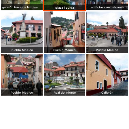
galerón fuera de la mina de acosta
edificios con balcones
plaza llovida
Pueblo Mágico
Pueblo Mágico
Pueblo Mágico
Pueblo Mágico
Real del Monte
Callejón