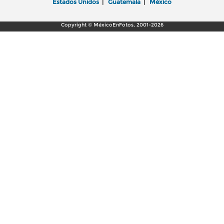
Estados Unidos
|
Guatemala
|
México
Copyright © MéxicoEnFotos, 2001-2026