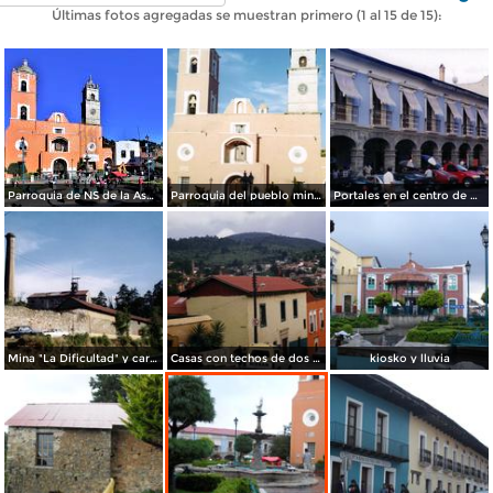
Últimas fotos agregadas se muestran primero (1 al 15 de 15):
Parroquia de NS de la Asunción
Parroquia del pueblo minero de Real del Monte, Hidalgo. 2003
Portales en el centro de Mineral del Monte, Hidalgo
Mina "La Dificultad" y carretera México-Tampico. Mineral del Monte, Hidalgo
Casas con techos de dos aguas. Real del Monte, Hidalgo
kiosko y lluvia