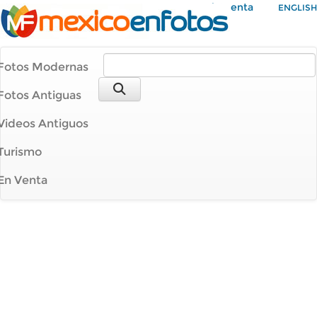
Mi Cuenta
ENGLISH
Fotos Modernas
Fotos Antiguas
Videos Antiguos
Turismo
En Venta