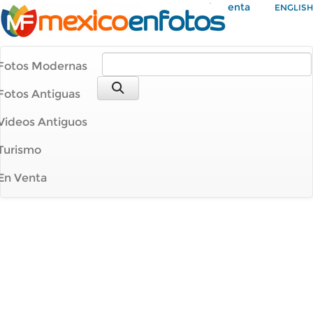
Mi Cuenta
ENGLISH
Fotos Modernas
Fotos Antiguas
Videos Antiguos
Turismo
En Venta