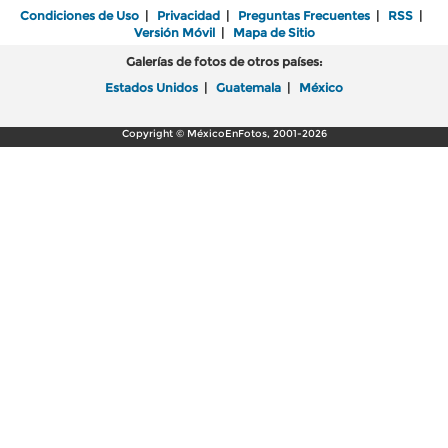
Condiciones de Uso
|
Privacidad
|
Preguntas Frecuentes
|
RSS
|
Versión Móvil
|
Mapa de Sitio
Galerías de fotos de otros países:
Estados Unidos
|
Guatemala
|
México
Copyright © MéxicoEnFotos, 2001-2026