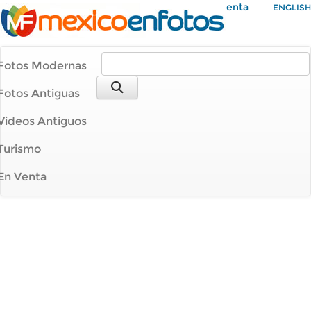
Mi Cuenta
ENGLISH
Fotos Modernas
Fotos Antiguas
Videos Antiguos
Turismo
En Venta