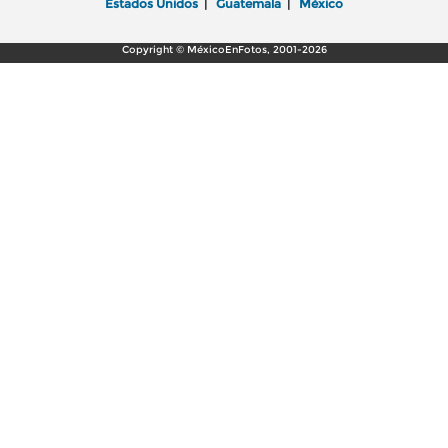
Estados Unidos
|
Guatemala
|
México
Copyright © MéxicoEnFotos, 2001-2026