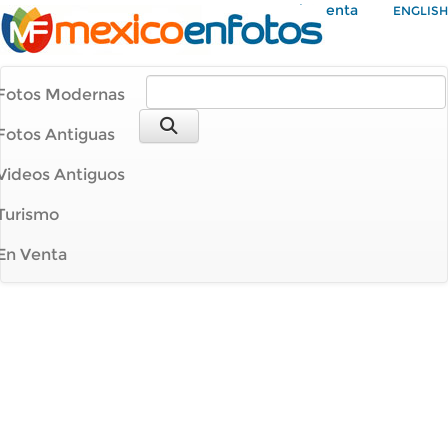
Mi Cuenta
ENGLISH
Fotos Modernas
Fotos Antiguas
Videos Antiguos
Turismo
En Venta