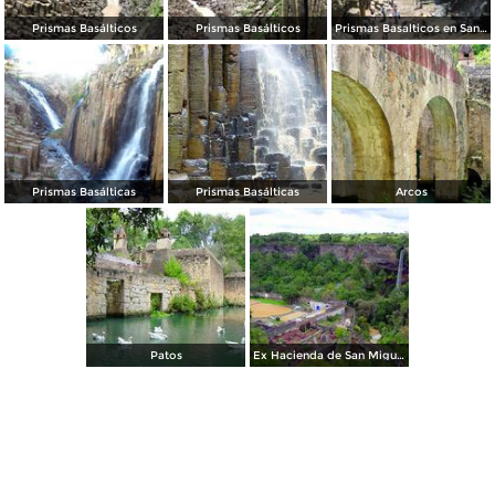
Prismas Basálticos
Prismas Basálticos
Prismas Basalticos en Santa María Regla
Prismas Basálticas
Prismas Basálticas
Arcos
Patos
Ex Hacienda de San Miguel Regla