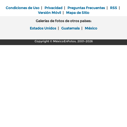
Condiciones de Uso
|
Privacidad
|
Preguntas Frecuentes
|
RSS
|
Versión Móvil
|
Mapa de Sitio
Galerías de fotos de otros países:
Estados Unidos
|
Guatemala
|
México
Copyright © MéxicoEnFotos, 2001-2026