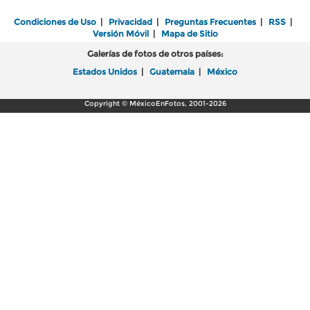
Condiciones de Uso
|
Privacidad
|
Preguntas Frecuentes
|
RSS
|
Versión Móvil
|
Mapa de Sitio
Galerías de fotos de otros países:
Estados Unidos
|
Guatemala
|
México
Copyright © MéxicoEnFotos, 2001-2026