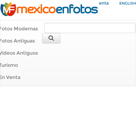
Mi Cuenta
ENGLISH
Fotos Modernas
Fotos Antiguas
Videos Antiguos
Turismo
En Venta