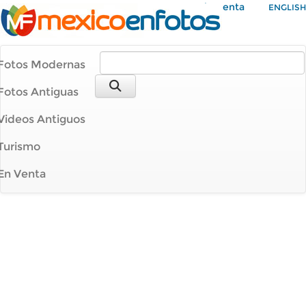
Mi Cuenta
ENGLISH
Fotos Modernas
Fotos Antiguas
Videos Antiguos
Turismo
En Venta