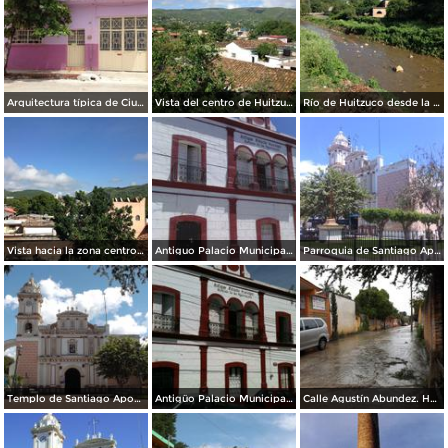
Arquitectura típica de Ciudad Huitzuco. Julio/2016
Vista del centro de Huitzuco con sus techos de teja de dos aguas. Julio/2016
Río de Huitzuco desde la Unidad Deportiva. Julio/2016
Vista hacia la zona centro de Huitzuco. Julio/2016
Antiguo Palacio Municipal. Marzo/2016
Parroquia de Santiago Apostol siglo XVIII. Marzo/2016
Templo de Santiago Apostol, siglo XVIII. Noviembre/2015
Antigüo Palacio Municipal. Julio/2015
Calle Agustín Abundez. Huitzuco, Guerrero. Julio/2013