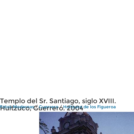
Templo del Sr. Santiago, siglo XVIII.
Huitzuco, Guerrero. 2004
Fotos Modernas
/
Guerrero
/
Huitzuco de los Figueroa