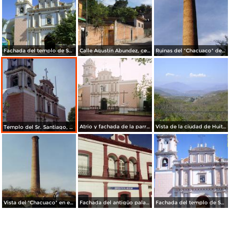
Fachada del templo de Santiago Apostol. Ciudad Huitzuco. Diciembre/2012
Calle Agustín Abundez, centro de Huitzuco. Julio/2012
Ruinas del "Chacuaco" del mineral de Guadalupe. Huitzuco, Gro. 2003
Atrio y fachada de la parroquia del Señor Santiago (Siglo XVIII). Huitzuco, Gro. 2008
Vista de la ciudad de Huitzuco desde la carretera a Paso Morelos. Edo. de Guerrero
Templo del Sr. Santiago, siglo XVIII. Huitzuco, Guerrero. 2004
Vista del "Chacuaco" en el antigüo mineral de Guadalupe. Huitzuco de los Figueroa, Gro.
Fachada del antigüo palacio municipal, hoy edificio de correos. Huitzuco, Gro.
Fachada del templo de Santiago Apostol. Siglo XVIII. Huitzuco, Gro