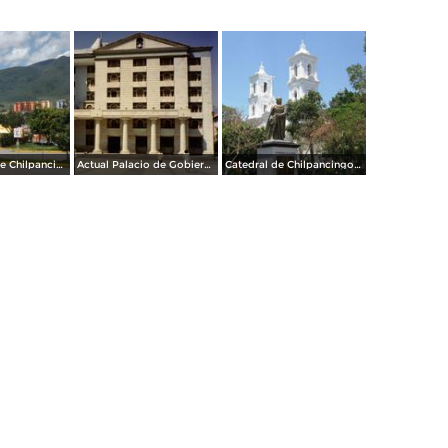
Panorámica de Chilpancingo, Gro. Julio/2013
Actual Palacio de Gobierno. Chilpancingo, Gro. 1995
Catedral de Chilpancingo y Monumento a José Ma. Morelos