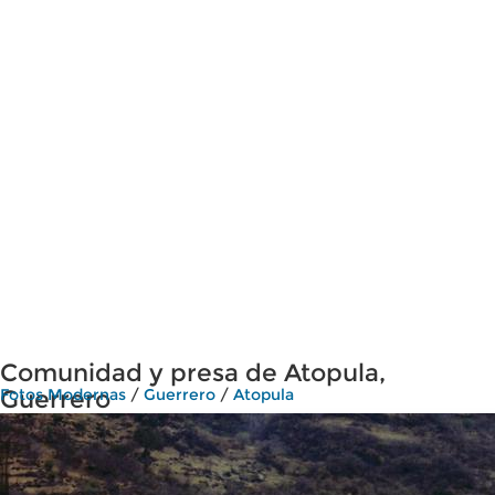
Comunidad y presa de Atopula,
Guerrero
Fotos Modernas
/
Guerrero
/
Atopula