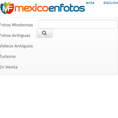
Mi Cuenta
ENGLISH
Fotos Modernas
Fotos Antiguas
Videos Antiguos
Turismo
En Venta