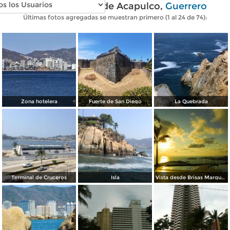
Fotos modernas de Acapulco,
Guerrero
Últimas fotos agregadas se muestran primero (1 al 24 de 74):
Zona hotelera
Fuerte de San Diego
La Quebrada
Terminal de Cruceros
Isla
Vista desde Brisas Marques