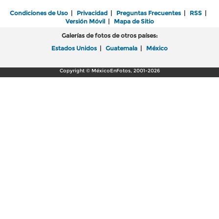
Condiciones de Uso
|
Privacidad
|
Preguntas Frecuentes
|
RSS
|
Versión Móvil
|
Mapa de Sitio
Galerías de fotos de otros países:
Estados Unidos
|
Guatemala
|
México
Copyright © MéxicoEnFotos, 2001-2026