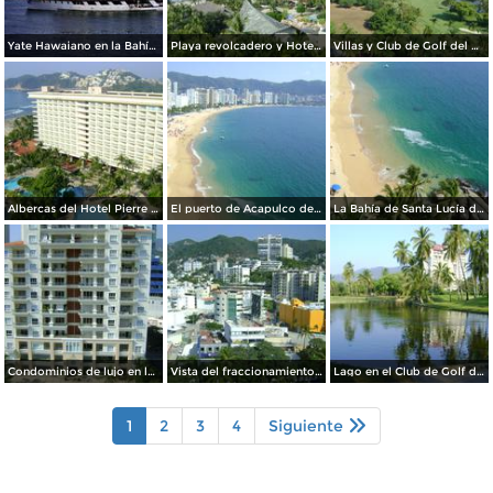
Yate Hawaiano en la Bahía de Acapulco, Gro. 2001
Playa revolcadero y Hotel Pierre Marqués. Acapulco, Gro.
Villas y Club de Golf del Hotel Fairmont Acapulco Princess. Edo. de Guerrero
Albercas del Hotel Pierre Marqués y al fondo Punta Diamante. Acapulco, Gro
El puerto de Acapulco desde el Hotel Fiesta Inn. Edo. de Guerrero
La Bahía de Santa Lucía desde el Hotel Fiesta Inn. Acapulco, Gro
Condominios de lujo en la zona Dorada de Acapulco, Gro.
Vista del fraccionamiento Costa Azul desde el Hotel One. Acapulco, Gro
Lago en el Club de Golf del Hotel Princess. Acapulco, Gro
1
2
3
4
Siguiente