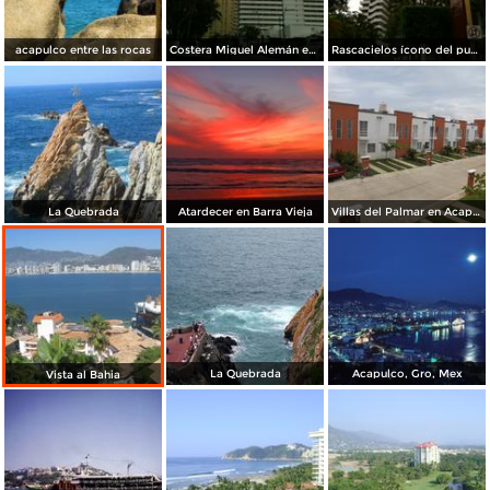
acapulco entre las rocas
Costera Miguel Alemán en la zona Condesa. Diciembre/2014
Rascacielos ícono del puerto. Diciembre/2014
La Quebrada
Atardecer en Barra Vieja
Villas del Palmar en Acapulco, Guerrero. Julio/2013
La Quebrada
Acapulco, Gro, Mex
Vista al Bahia