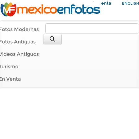
Mi Cuenta
ENGLISH
Fotos Modernas
Fotos Antiguas
Videos Antiguos
Turismo
En Venta