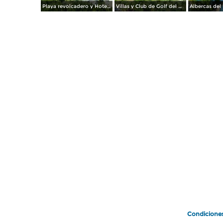
Playa revolcadero y Hotel Pierre Marqués. Acapulco, Gro.
Villas y Club de Golf del Hotel Fairmont Acapulco Princess. Edo. de Guerrero
Condicione