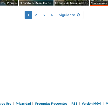
Albercas del Hotel Pierre Marqués y al fondo Punta Diamante. Acapulco, Gro
El puerto de Acapulco desde el Hotel Fiesta Inn. Edo. de Guerrero
La Bahía de Santa Lucía desde el Hotel Fiesta Inn. Acapulco, Gro
1
2
3
4
Siguiente
s de Uso
|
Privacidad
|
Preguntas Frecuentes
|
RSS
|
Versión Móvil
|
M