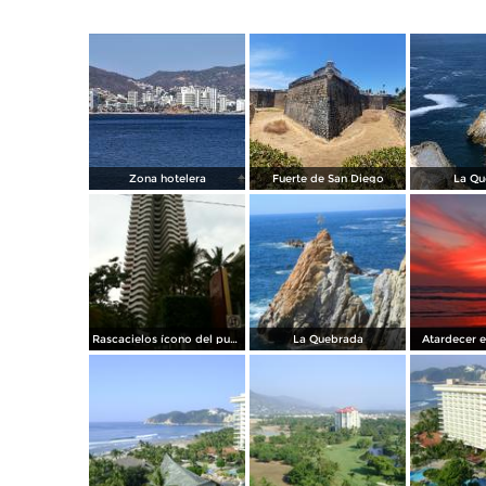
Zona hotelera
Fuerte de San Diego
La Qu
Rascacielos ícono del puerto. Diciembre/2014
La Quebrada
Atardecer e