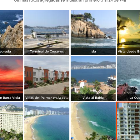
Últimas fotos agregadas se muestran primero (1 al 24 de 74):
ebrada
Terminal de Cruceros
Isla
n Barra Vieja
Villas del Palmar en Acapulco, Guerrero. Julio/2013
Vista al Bahia
La Qu