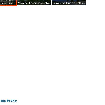
Vista del fraccionamiento Costa Azul desde el Hotel One. Acapulco, Gro
Lago en el Club de Golf del Hotel Princess. Acapulco, Gro
Condominios de lujo en la zona Dorada de Acapulco, Gro.
apa de Sitio