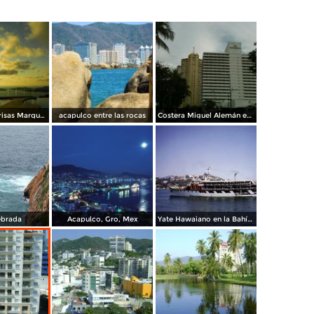
Vista desde Brisas Marques
acapulco entre las rocas
Costera Miguel Alemán en la zona Condesa. Diciembre/2014
ebrada
Acapulco, Gro, Mex
Yate Hawaiano en la Bahía de Acapulco, Gro. 2001