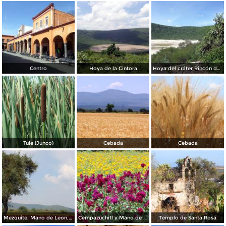
Centro
Hoya de la Cintora
Hoya del cráter Rincón del Parangueo
Tule (Junco)
Cebada
Cebada
Mezquite, Mano de Leon, Cempazuchitl
Cempazuchitl y Mano de Leon
Templo de Santa Rosa