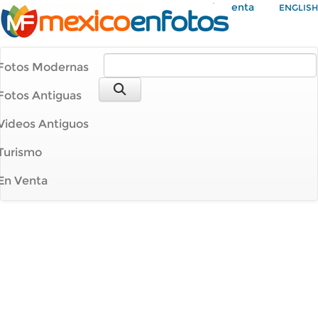
Mi Cuenta
ENGLISH
Fotos Modernas
Fotos Antiguas
Videos Antiguos
Turismo
En Venta