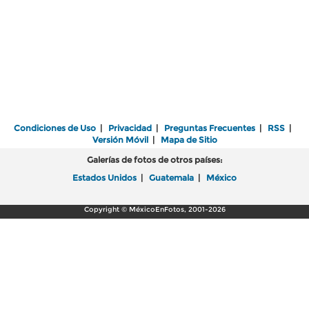
Condiciones de Uso
|
Privacidad
|
Preguntas Frecuentes
|
RSS
|
Versión Móvil
|
Mapa de Sitio
Galerías de fotos de otros países:
Estados Unidos
|
Guatemala
|
México
Copyright © MéxicoEnFotos, 2001-2026